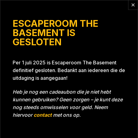
Vragen?
info@escaperoomthebasement.nl
ESCAPEROOM THE
BASEMENT IS
GESLOTEN
Als je knap bent staat je alles
Per 1 juli 2025 is Escaperoom The Basement
definitief gesloten. Bedankt aan iedereen die de
uitdaging is aangegaan!
Heb je nog een cadeaubon die je niet hebt
kunnen gebruiken? Geen zorgen – je kunt deze
Tijd
Datum
03-01-2025
Bijna gehaald
nog steeds omwisselen voor geld. Neem
Room
Grill With A Thrill
hiervoor
contact
met ons op.
Download foto