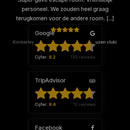
personeel. We zouden heel graag
terugkomen voor de andere room. [..]
Google
Kimberley Hoogerwaard (Team:
De kneuzen club
)
Cijfer:
9.2
130 reviews
TripAdvisor
Cijfer:
9.4
12 reviews
Facebook