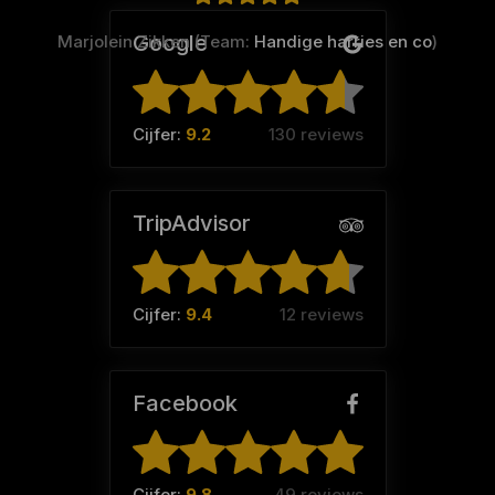
Google
Marjolein Zikken (Team:
Handige harries en co
)
Cijfer:
9.2
130 reviews
TripAdvisor
Cijfer:
9.4
12 reviews
Facebook
Cijfer:
9.8
49 reviews