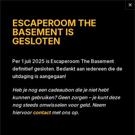
Vragen?
info@escaperoomthebasement.nl
ESCAPEROOM THE
BASEMENT IS
GESLOTEN
De nichtjes
Per 1 juli 2025 is Escaperoom The Basement
definitief gesloten. Bedankt aan iedereen die de
uitdaging is aangegaan!
Heb je nog een cadeaubon die je niet hebt
kunnen gebruiken? Geen zorgen – je kunt deze
Tijd
59:34
Datum
12-01-2025
nog steeds omwisselen voor geld. Neem
Room
Grill With A Thrill
hiervoor
contact
met ons op.
Download foto