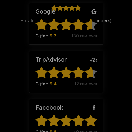
Google
Harald Ligtendonk (Team:
Familie Sieders
)
Cijfer:
9.2
130 reviews
TripAdvisor
Cijfer:
9.4
12 reviews
Facebook
Cijfer:
9.8
49 reviews