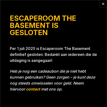
Vragen?
info@escaperoomthebasement.nl
ESCAPEROOM THE
BASEMENT IS
GESLOTEN
Deep blue
Per 1 juli 2025 is Escaperoom The Basement
definitief gesloten. Bedankt aan iedereen die de
uitdaging is aangegaan!
Heb je nog een cadeaubon die je niet hebt
kunnen gebruiken? Geen zorgen – je kunt deze
Tijd
01:02:47
Datum
29-12-2024
nog steeds omwisselen voor geld. Neem
Room
Project Blue 26A8
hiervoor
contact
met ons op.
Download foto