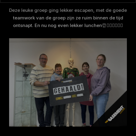
Deze leuke groep ging lekker escapen, met de goede
teamwork van de groep zijn ze ruim binnen de tijd
ontsnapt. En nu nog even lekker lunchen⏰🕵🏼‍♀️🕵🏻‍♂️