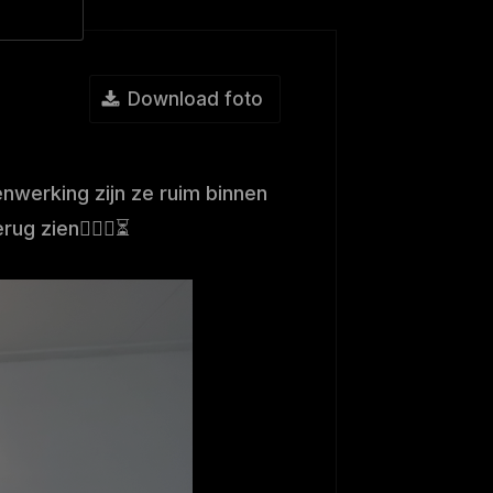
Download foto
werking zijn ze ruim binnen
g zien🕵🏻‍♂️⏳