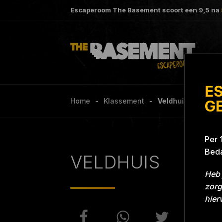
Escaperoom The Basement scoort een
9,5
na
E
Home
Klassement
Veldhuis Project 
G
Per 
Beda
VELDHUIS
Heb 
zorg
hier