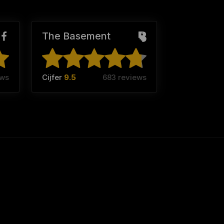
The Basement
ews
Cijfer
9.5
683 reviews