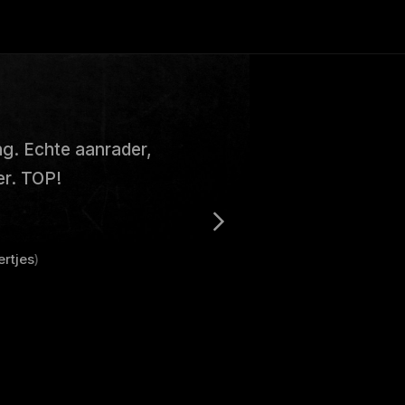
ing. Echte aanrader,
er. TOP!
ertjes
)