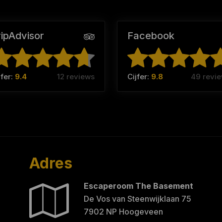
ripAdvisor
Facebook
jfer:
9.4
12 reviews
Cijfer:
9.8
49 revi
Adres
Escaperoom The Basement
De Vos van Steenwijklaan 75
7902 NP Hoogeveen