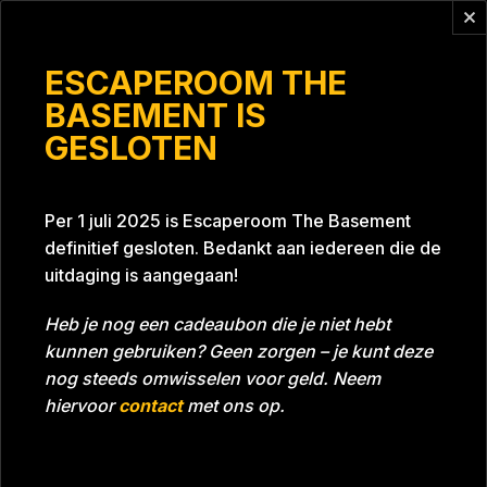
Vragen?
info@escaperoomthebasement.nl
ESCAPEROOM THE
BASEMENT IS
GESLOTEN
Clan Romkes
Per 1 juli 2025 is Escaperoom The Basement
definitief gesloten. Bedankt aan iedereen die de
uitdaging is aangegaan!
Heb je nog een cadeaubon die je niet hebt
kunnen gebruiken? Geen zorgen – je kunt deze
Tijd
01:14:05
Datum
19-01-2025
nog steeds omwisselen voor geld. Neem
Room
Project Blue 26A8
hiervoor
contact
met ons op.
Download foto