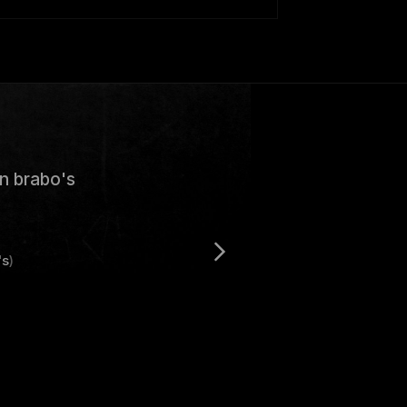
n brabo's
's
)