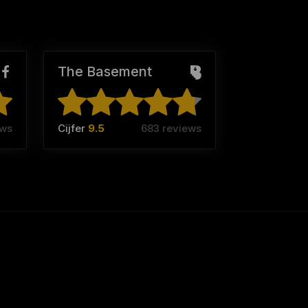
The Basement
ews
Cijfer
9.5
683 reviews