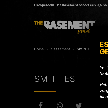
Escaperoom The Basement scoort een
9,5
na
E
Home
Klassement
Smitties Project 
G
Per 
Beda
SMITTIES
Heb 
zorg
hier