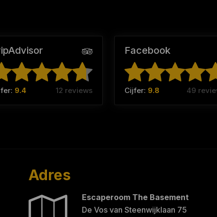
ripAdvisor
Facebook
jfer:
9.4
12 reviews
Cijfer:
9.8
49 revi
Adres
Escaperoom The Basement
De Vos van Steenwijklaan 75