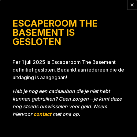
Vragen?
info@escaperoomthebasement.nl
ESCAPEROOM THE
BASEMENT IS
GESLOTEN
Viva La Vrijgezel
Per 1 juli 2025 is Escaperoom The Basement
definitief gesloten. Bedankt aan iedereen die de
uitdaging is aangegaan!
Heb je nog een cadeaubon die je niet hebt
kunnen gebruiken? Geen zorgen – je kunt deze
Tijd
01:14:28
Datum
05-04-2025
nog steeds omwisselen voor geld. Neem
Room
Project Blue 26A8
hiervoor
contact
met ons op.
Download foto