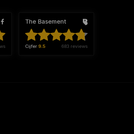
The Basement
ews
Cijfer
9.5
683 reviews