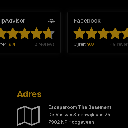
ripAdvisor
Facebook
jfer:
9.4
12 reviews
Cijfer:
9.8
49 revi
Adres
Escaperoom The Basement
De Vos van Steenwijklaan 75
7902 NP Hoogeveen