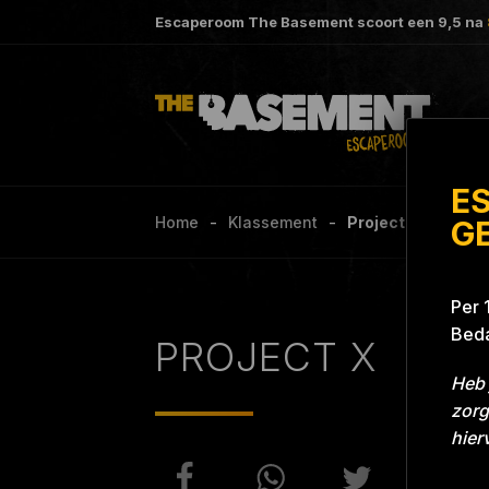
Escaperoom The Basement scoort een
9,5
na
E
Home
Klassement
Project X Project
G
Per 
Beda
PROJECT X
Heb 
zorg
hier